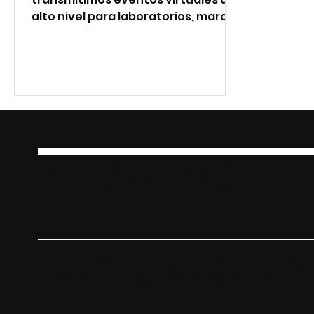
alto nivel para laboratorios, marcas
farmacéuticas y profesionales de
la salud. Desde la presentación
hasta la promoción, creamos una
experiencia digital fluida, científica
y memorable.
FAROMEDIC
¿QUIERES SER CONTACTADO
BRÍNDANOS TUS DATOS