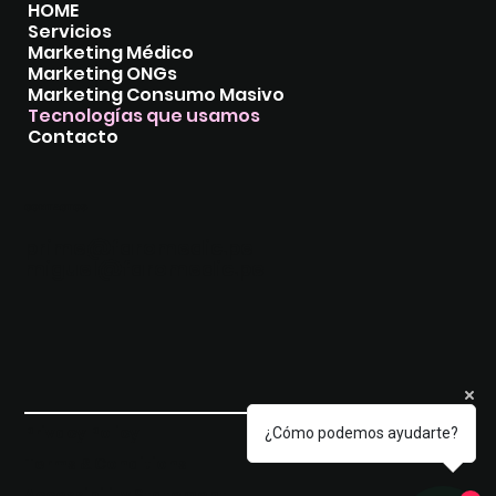
HOME
Servicios
Marketing Médico
Marketing ONGs
Marketing Consumo Masivo
Tecnologías que usamos
Contacto
CONTACTOS
prime@faromedic.pe
miguel@faromedic.pe
Privacy Policy
© 2035 by FARO MEDIC.
¿Cómo podemos ayudarte?
Terms & Conditions
Accessibility Statement