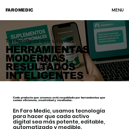
MENU
FAROMEDIC
Tecnologías que usamos
HERRAMIENTAS
MODERNAS,
RESULTADOS
INTELIGENTES
Cada producto que creamos está respaldado por herramientas que
suman eficiencia, creatividad y resultados.
En Faro Medic, usamos tecnología
para hacer que cada activo
digital sea más potente, editable,
automatizado y medible.