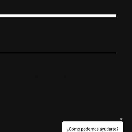
CONTACTOS
prime@faromedic.pe
miguel@faromedic.pe
¿Cómo podemos ayudarte?