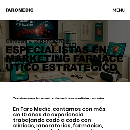
MENU
FAROMEDIC
Clínicas & Laboratorios
ESPECIALISTAS EN
MARKETING FARMACÉ
UTICO ESTRATÉGICO
Transformamos la comunicación médica en resultados concretos.
En Faro Medic, contamos con más
de 10 años de experiencia
trabajando codo a codo con
clínicas, laboratorios, farmacias,