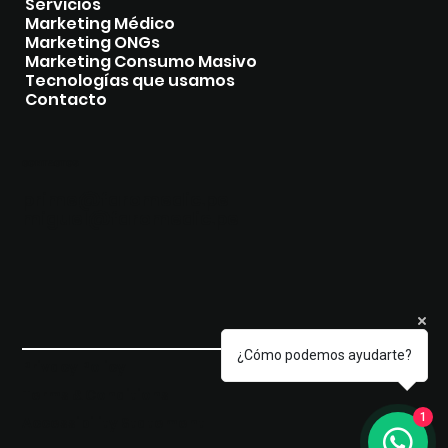
Servicios
Marketing Médico
Marketing ONGs
Marketing Consumo Masivo
Tecnologías que usamos
Contacto
CONTACTOS
prime@faromedic.pe
miguel@faromedic.pe
¿Cómo podemos ayudarte?
Privacy Policy
© 2035 by FARO MEDIC.
Terms & Conditions
1
Accessibility Statement