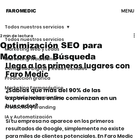
MENU
FAROMEDIC
Todos nuestros servicios
2 min de lectura
Todos nuestros servicios
Optimización SEO para
Marketing Web y Leads
Motores de Búsqueda
Marketing Tradicional
Llega a los primeros lugares con 
Contenido Digital y Redes Sociales
Faro Medic
Producción gráfica
Marketing Farmacéutico
¿Sabías que más del 90% de las 
experiencias online comienzan en un 
Eventos y lanzamientos
buscador?
Productos y Branding
IA y Automatización
Si tu empresa no aparece en los primeros 
resultados de Google, simplemente no existe 
para miles de clientes potenciales. En Faro Medic 