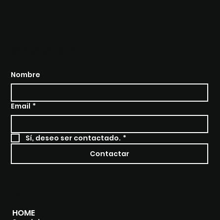
¿QUIERES SER CONTACTADO?
BRÍNDANOS TUS DATOS
Landing Pages de Producto
Express
Nombre
Email
*
Sí, deseo ser contactado.
*
Contactar
MENU
HOME