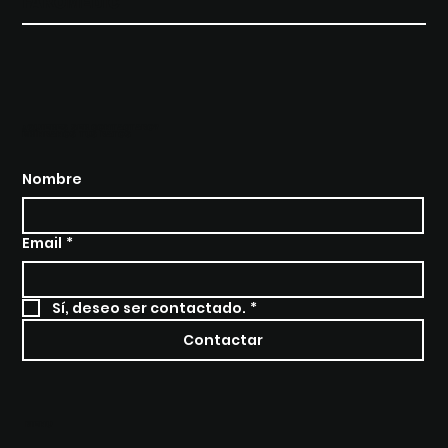
FAROMEDIC
¿QUIERES SER CONTACTADO?
BRÍNDANOS TUS DATOS
Micro Cursos para E-Learning o
WhatsApp
Nombre
Email
*
Sí, deseo ser contactado.
*
Contactar
MENU