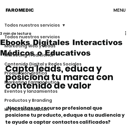
MENU
FAROMEDIC
Todos nuestros servicios
3 min de lectura
Todos nuestros servicios
Ebooks Digitales Interactivos
Marketing Web y Leads
Médicos o Educativos
Marketing Tradicional
Contenido Digital y Redes Sociales
Capta leads, educa y 
Producción gráfica
posiciona tu marca con 
Marketing Farmacéutico
contenido de valor
Eventos y lanzamientos
Productos y Branding
¿Necesitas un recurso profesional que 
IA y Automatización
posicione tu producto, eduque a tu audiencia y 
te ayude a captar contactos calificados?