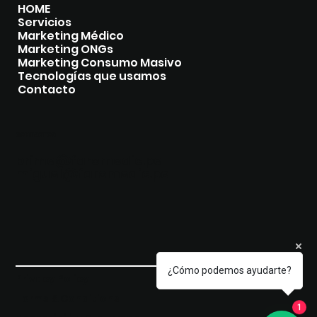
HOME
Servicios
Marketing Médico
Marketing ONGs
Marketing Consumo Masivo
Tecnologías que usamos
Contacto
CONTACTOS
prime@faromedic.pe
miguel@faromedic.pe
¿Cómo podemos ayudarte?
Privacy Policy
© 2035 by FARO MEDIC.
Terms & Conditions
1